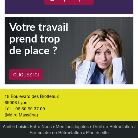
Votre travail
prend trop
de place ?
CLIQUEZ ICI
18 Boulevard des Brotteaux
69006 Lyon
Tél. : 06 60 69 37 09
(Métro Masséna)
Amitié Loisirs Entre Nous
▪
Mentions légales
▪
Droit de Rétractation /
Formulaire de Rétractation
▪
Plan du site